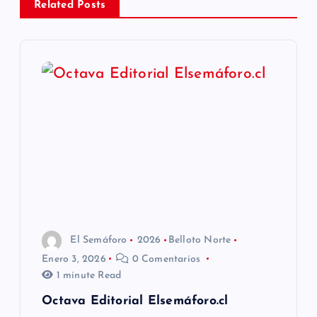
a
Related Posts
c
i
ó
n
d
e
El Semáforo
2026
Belloto Norte
e
Enero 3, 2026
0 Comentarios
1 minute Read
n
Octava Editorial Elsemáforo.cl