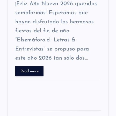
t
¡Feliz Año Nuevo 2026 queridos
r
semaforinos! Esperamos que
hayan disfrutado las hermosas
a
fiestas del fin de año.
d
“Elsemáforo.cl. Letras &
Entrevistas” se propuso para
a
este año 2026 tan sólo dos…
s
Read more