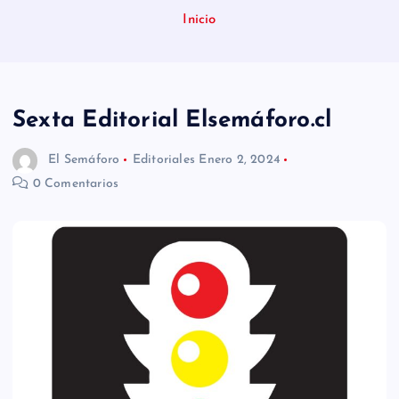
n
Inicio
i
d
o
Sexta Editorial Elsemáforo.cl
El Semáforo
Editoriales
Enero 2, 2024
0 Comentarios