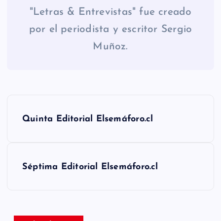
"Letras & Entrevistas" fue creado
por el periodista y escritor Sergio
Muñoz.
N
Quinta Editorial Elsemáforo.cl
a
v
Séptima Editorial Elsemáforo.cl
e
g