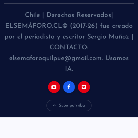
Chile | Derechos Reservados|
ELSEMÁFORO.CL© (2017-26) fue creado
por el periodista y escritor Sergio Muñoz |
CONTACTO:
elsemaforoquilpue@gmail.com. Usamos
IA.
Sube pa´rriba