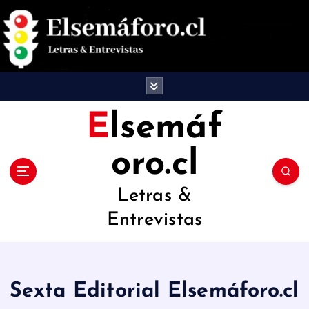
S
a
l
t
a
Elsemáf
r
oro.cl
a
l
Letras &
c
Entrevistas
o
n
t
Sexta Editorial Elsemáforo.cl
e