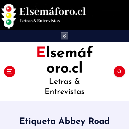
S
a
l
t
a
Elsemáf
r
oro.cl
a
l
Letras &
c
Entrevistas
o
n
t
Etiqueta Abbey Road
e