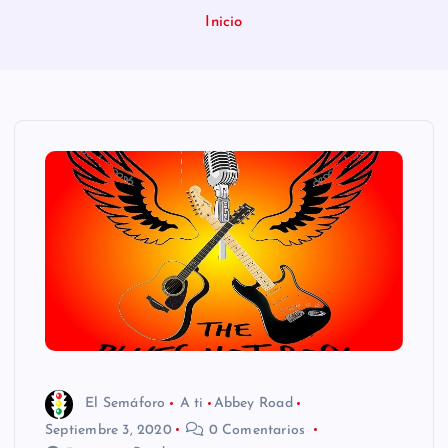
n
Inicio
i
d
o
El Semáforo
A ti
Abbey Road
Septiembre 3, 2020
0 Comentarios