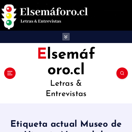
S
a
l
t
a
Elsemáf
r
oro.cl
a
l
Letras &
c
Entrevistas
o
n
t
Etiqueta actual Museo de
e