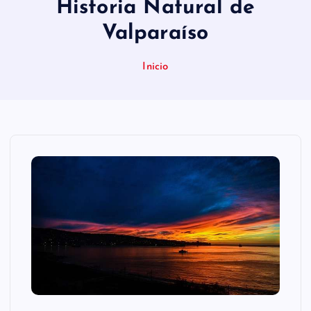
Historia Natural de
n
Valparaíso
i
d
Inicio
o