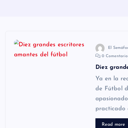
n
i
d
o
El Semáfo
0 Comentari
Diez grande
Ya en la re
de Fútbol d
apasionado
practicado 
Read more