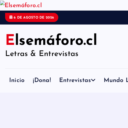
S
a
6 DE AGOSTO DE 2026
l
t
Elsemáforo.cl
a
Letras & Entrevistas
r
a
l
Inicio
¡Dona!
Entrevistas
Mundo L
c
o
n
t
e