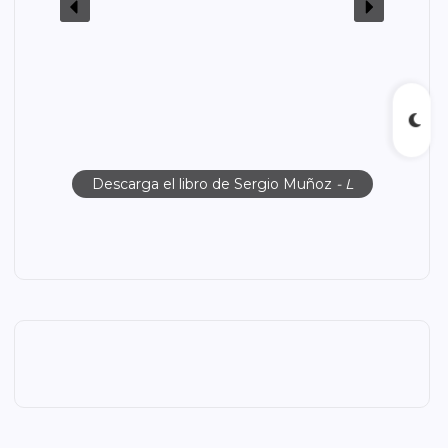
Descarga el libro de Sergio Muñoz
- L