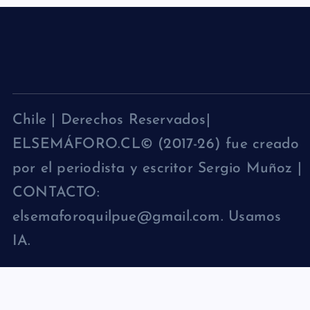
Chile | Derechos Reservados|
ELSEMÁFORO.CL© (2017-26) fue creado
por el periodista y escritor Sergio Muñoz |
CONTACTO:
elsemaforoquilpue@gmail.com. Usamos
IA.