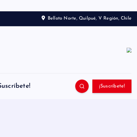
Belloto Norte, Quilpué, V Región, Chile
Suscríbete!
¡Suscríbete!