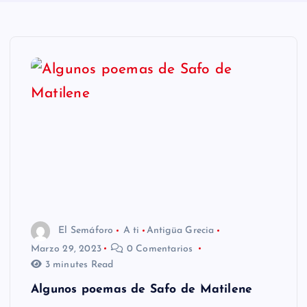
n
i
d
o
El Semáforo
A ti
Antigüa Grecia
Marzo 29, 2023
0 Comentarios
3 minutes Read
Algunos poemas de Safo de Matilene