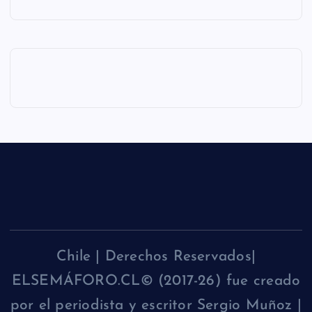
Chile | Derechos Reservados|
ELSEMÁFORO.CL© (2017-26) fue creado
por el periodista y escritor Sergio Muñoz |