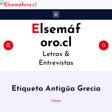
S
a
l
Elsemáf
t
a
oro.cl
r
Letras &
a
Entrevistas
l
c
o
Etiqueta Antigüa Grecia
n
t
Inicio
e