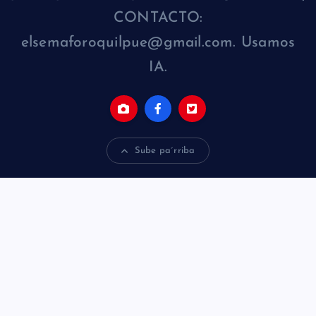
CONTACTO:
elsemaforoquilpue@gmail.com. Usamos
IA.
Sube pa´rriba