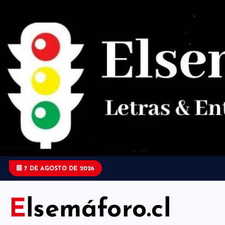
S
a
l
t
a
r
a
l
c
o
7 DE AGOSTO DE 2026
n
t
Elsemáforo.cl
e