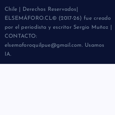
Chile | Derechos Reservados|
ELSEMÁFORO.CL© (2017-26) fue creado
por el periodista y escritor Sergio Muñoz |
CONTACTO:
elsemaforoquilpue@gmail.com. Usamos
IA.