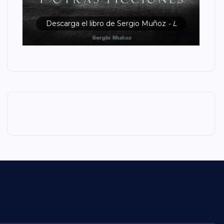
Descarga el libro de Sergio Muñoz
- L