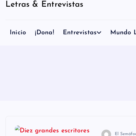
Letras & Entrevistas
n
i
d
Inicio
¡Dona!
Entrevistas
Mundo L
o
El Semáfo