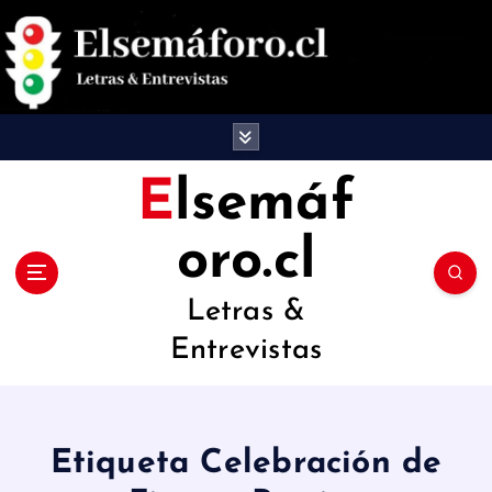
S
a
l
t
a
Elsemáf
r
oro.cl
a
l
Letras &
c
Entrevistas
o
n
t
Etiqueta Celebración de
e