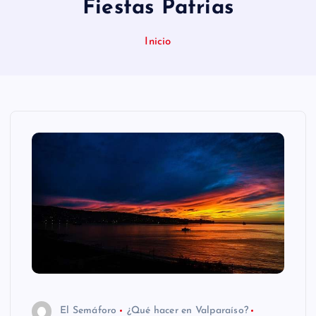
Fiestas Patrias
n
i
Inicio
d
o
El Semáforo
¿Qué hacer en Valparaíso?