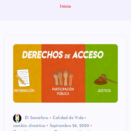
n
Inicio
i
d
o
El Semáforo
Calidad de Vida
cambio climático
Septiembre 26, 2020