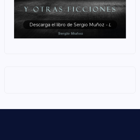
Descarga el libro de Sergio Muñoz
- L