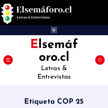
S
a
l
t
a
Elsemáf
r
oro.cl
a
l
Letras &
c
Entrevistas
o
n
t
Etiqueta COP 25
e