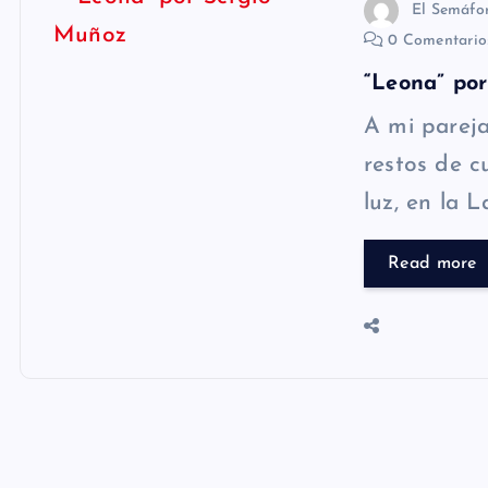
El Semáfo
0 Comentari
“Leona” po
A mi parej
restos de c
luz, en la L
Read more