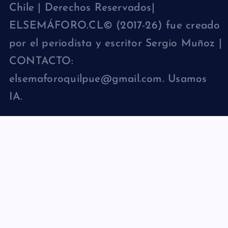
Chile | Derechos Reservados|
ELSEMÁFORO.CL© (2017-26) fue creado
por el periodista y escritor Sergio Muñoz |
CONTACTO:
elsemaforoquilpue@gmail.com. Usamos
IA.