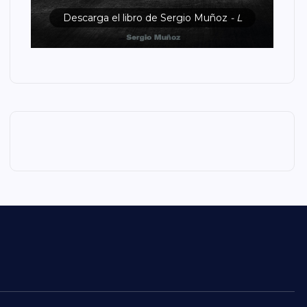
Descarga el libro de Sergio Muñoz
- L