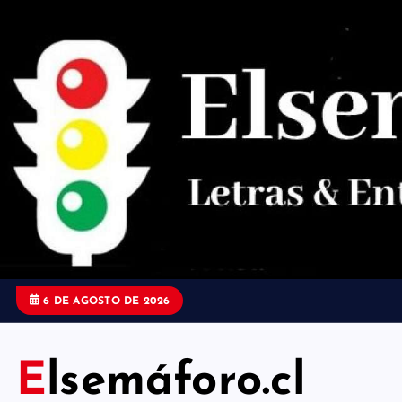
S
a
l
t
a
r
a
l
c
o
6 DE AGOSTO DE 2026
n
t
Elsemáforo.cl
e