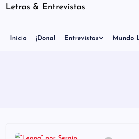
Letras & Entrevistas
n
i
d
Inicio
¡Dona!
Entrevistas
Mundo L
o