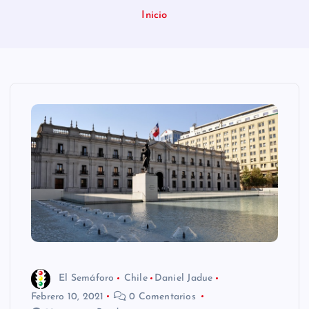
n
Inicio
i
d
o
El Semáforo
Chile
Daniel Jadue
Febrero 10, 2021
0 Comentarios