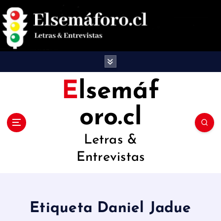
S
a
l
t
a
Elsemáf
r
oro.cl
a
l
Letras &
c
Entrevistas
o
n
t
Etiqueta Daniel Jadue
e