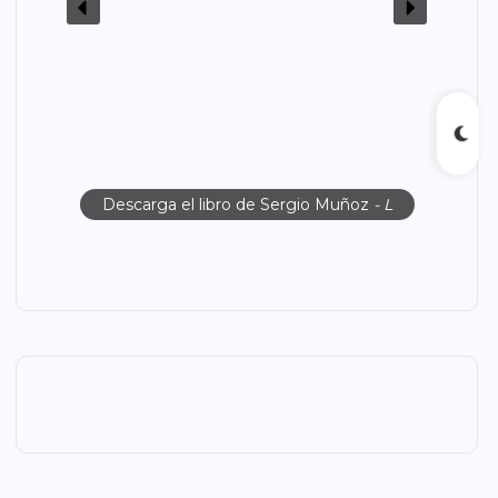
Descarga el libro de Sergio Muñoz
- L