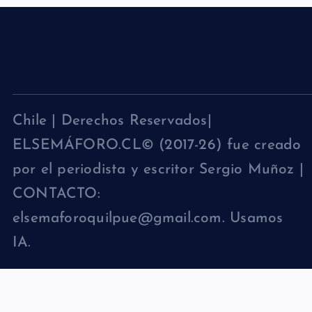
Chile | Derechos Reservados|
ELSEMÁFORO.CL© (2017-26) fue creado
por el periodista y escritor Sergio Muñoz |
CONTACTO:
elsemaforoquilpue@gmail.com. Usamos
IA.