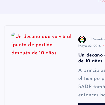
Inic
n
i
d
o
El Semáfo
Mayo 22, 2018
Un decano q
de 10 años
A principio
el tiempo p
SADP tomó 
entonces h