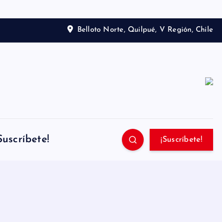
Belloto Norte, Quilpué, V Región, Chile
Suscríbete!
¡Suscríbete!