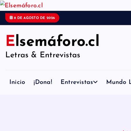
S
a
8 DE AGOSTO DE 2026
l
t
Elsemáforo.cl
a
Letras & Entrevistas
r
a
l
Inicio
¡Dona!
Entrevistas
Mundo L
c
o
n
t
e