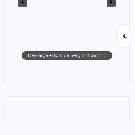
Descarga el libro de Sergio Muñoz
- L