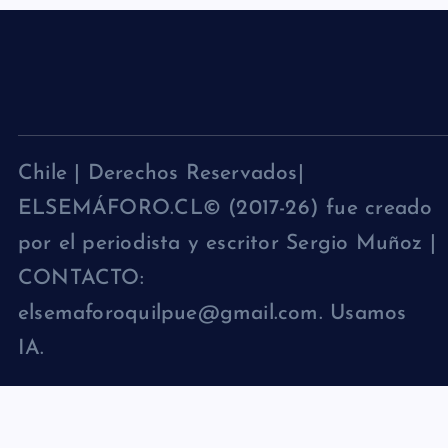
Chile | Derechos Reservados|
ELSEMÁFORO.CL© (2017-26) fue creado
por el periodista y escritor Sergio Muñoz |
CONTACTO:
elsemaforoquilpue@gmail.com. Usamos
IA.