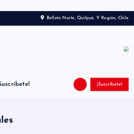
Belloto Norte, Quilpué, V Región, Chile
Suscríbete!
¡Suscríbete!
les