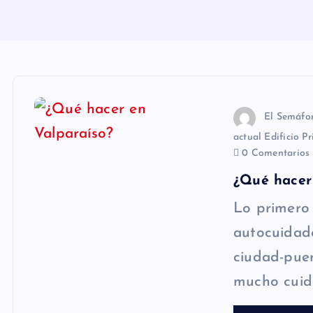
n
i
d
o
El Semáfo
actual Edificio 
0 Comentarios
¿Qué hacer
Lo primero 
autocuidado
ciudad-puer
mucho cuid