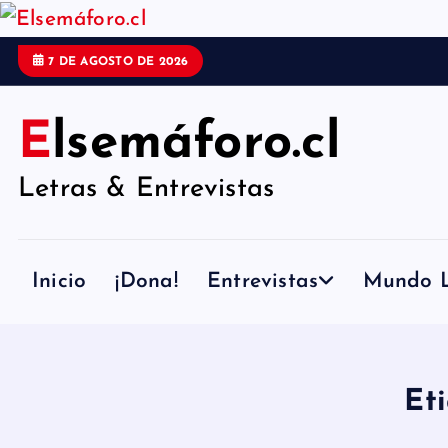
S
a
7 DE AGOSTO DE 2026
l
t
Elsemáforo.cl
a
Letras & Entrevistas
r
a
l
Inicio
¡Dona!
Entrevistas
Mundo L
c
o
n
Et
t
e