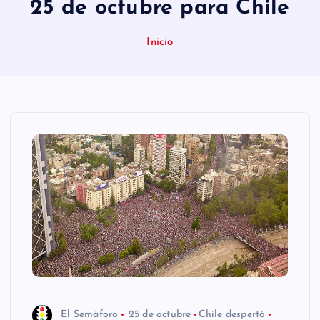
25 de octubre para Chile
n
i
Inicio
d
o
El Semáforo
25 de octubre
Chile despertó