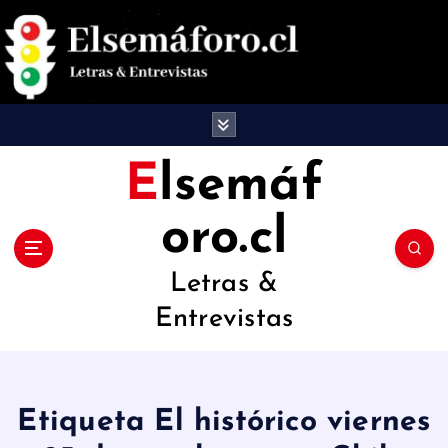
S
a
l
t
a
Elsemáf
r
oro.cl
a
l
Letras &
c
Entrevistas
o
n
t
Etiqueta El histórico viernes
e