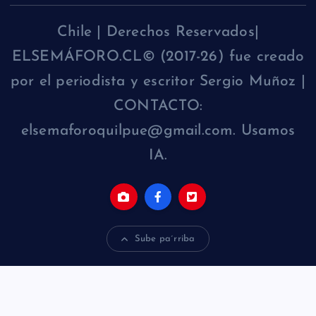
Chile | Derechos Reservados|
ELSEMÁFORO.CL© (2017-26) fue creado
por el periodista y escritor Sergio Muñoz |
CONTACTO:
elsemaforoquilpue@gmail.com. Usamos
IA.
Sube pa´rriba