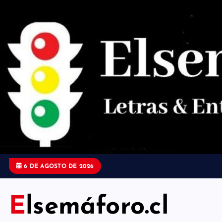
S
a
l
t
a
r
a
l
c
o
6 DE AGOSTO DE 2026
n
t
Elsemáforo.cl
e