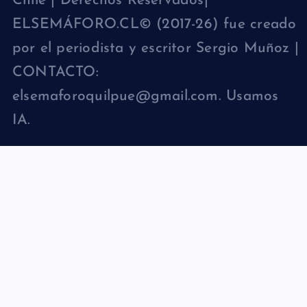
Chile | Derechos Reservados|
ELSEMÁFORO.CL© (2017-26) fue creado
por el periodista y escritor Sergio Muñoz |
CONTACTO:
elsemaforoquilpue@gmail.com. Usamos
IA.