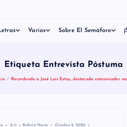
etras
Varios
Sobre El Semáforo
¡
Etiqueta Entrevista Póstuma
cio
Recordando a José Luis Estay, destacado comunicador soc
ro
A ti
Belloto Norte
Octubre 2, 2020