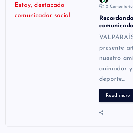
0 Comentari
Recordando 
comunicador
VALPARAÍSO
presente a
nuestro ami
animador y
deporte…
Read more