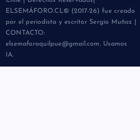
Chile | Derechos Reservados|
ELSEMÁFORO.CL© (2017-26) fue creado
por el periodista y escritor Sergio Muñoz |
CONTACTO:
elsemaforoquilpue@gmail.com. Usamos
IA.