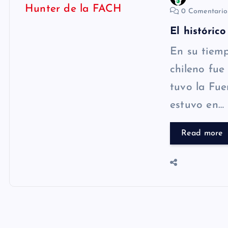
0 Comentari
El históri
En su tiem
chileno fue
tuvo la Fue
estuvo en…
Read more