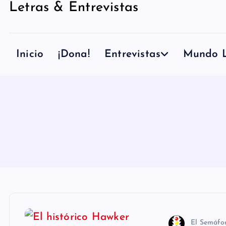
Letras & Entrevistas
n
i
d
Inicio
¡Dona!
Entrevistas
Mundo L
o
El Semáfo