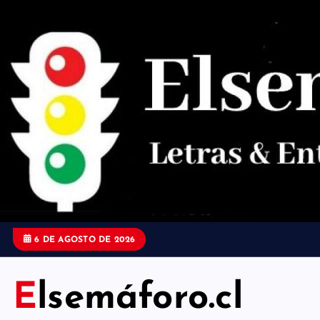
S
a
l
t
a
r
a
l
c
o
6 DE AGOSTO DE 2026
n
t
Elsemáforo.cl
e