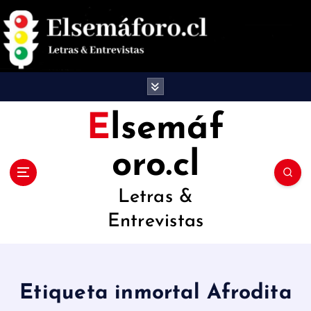
S
a
l
t
a
Elsemáf
r
oro.cl
a
l
Letras &
c
Entrevistas
o
n
t
Etiqueta inmortal Afrodita
e