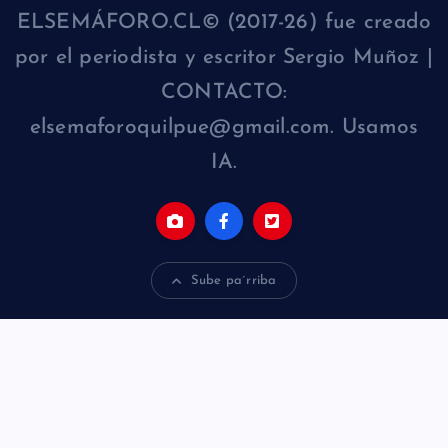
ELSEMÁFORO.CL© (2017-26) fue creado
por el periodista y escritor Sergio Muñoz |
CONTACTO:
elsemaforoquilpue@gmail.com. Usamos
IA.
Sube pa´rriba