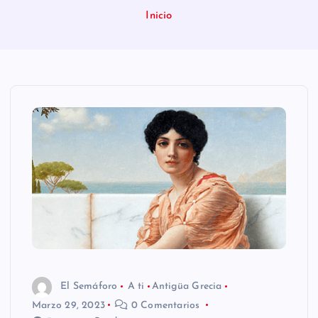
n
Inicio
i
d
o
El Semáforo
A ti
Antigüa Grecia
Marzo 29, 2023
0 Comentarios