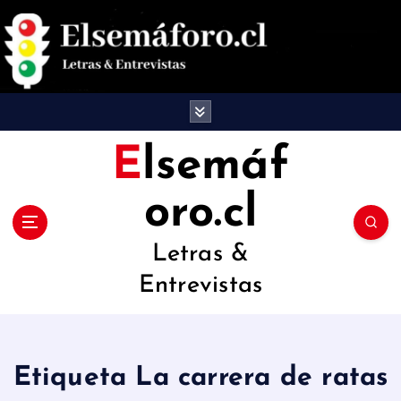
S
a
l
t
a
Elsemáf
r
oro.cl
a
l
Letras &
c
Entrevistas
o
n
t
Etiqueta La carrera de ratas
e