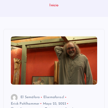
n
Inicio
i
d
o
El Semáforo
Elsemaforo.cl
Erick Pohlhammer
Mayo 23, 2023