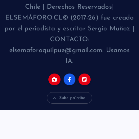
Chile | Derechos Reservados|
ELSEMÁFORO.CL© (2017-26) fue creado
por el periodista y escritor Sergio Muñoz |
CONTACTO:
elsemaforoquilpue@gmail.com. Usamos
IA.
Sube pa´rriba