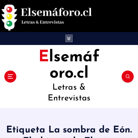
S
a
l
t
a
Elsemáf
r
oro.cl
a
l
Letras &
c
Entrevistas
o
n
t
Etiqueta La sombra de Eón.
e