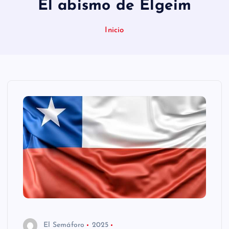
El abismo de Elgeim
n
i
Inicio
d
o
El Semáforo
2025