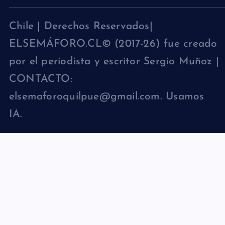
Chile | Derechos Reservados|
ELSEMÁFORO.CL© (2017-26) fue creado
por el periodista y escritor Sergio Muñoz |
CONTACTO:
elsemaforoquilpue@gmail.com. Usamos
IA.