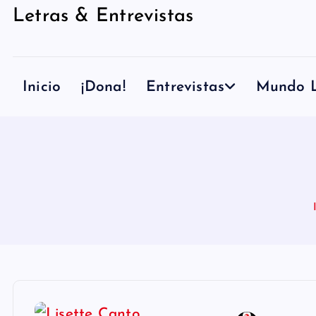
Letras & Entrevistas
n
i
d
Inicio
¡Dona!
Entrevistas
Mundo L
o