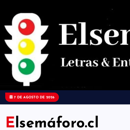
S
a
l
t
a
r
a
l
c
o
7 DE AGOSTO DE 2026
n
t
Elsemáforo.cl
e