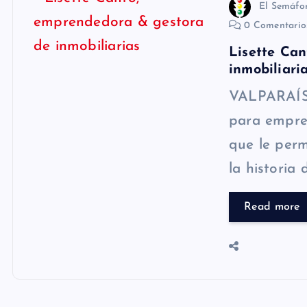
El Semáfo
0 Comentari
Lisette Ca
inmobiliari
VALPARAÍSO
para empre
que le perm
la historia
Read more