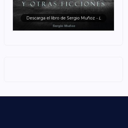
Descarga el libro de Sergio Muñoz
- L