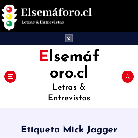
S
a
l
t
a
Elsemáf
r
oro.cl
a
l
Letras &
c
Entrevistas
o
n
t
Etiqueta Mick Jagger
e