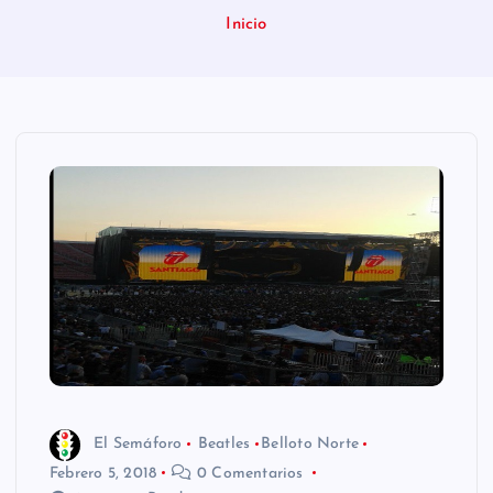
n
Inicio
i
d
o
El Semáforo
Beatles
Belloto Norte
Febrero 5, 2018
0 Comentarios