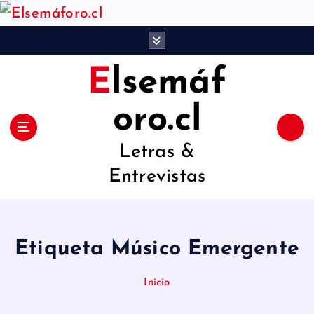
S
a
l
Elsemáf
t
a
oro.cl
r
Letras &
a
Entrevistas
l
c
o
Etiqueta Músico Emergente
n
t
Inicio
e