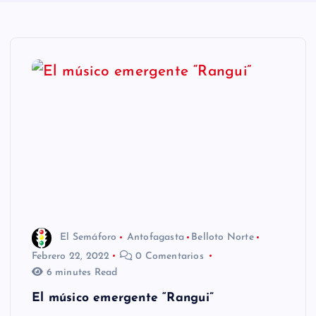
n
i
d
o
El Semáforo
Antofagasta
Belloto Norte
Febrero 22, 2022
0 Comentarios
6 minutes Read
El músico emergente “Rangui”