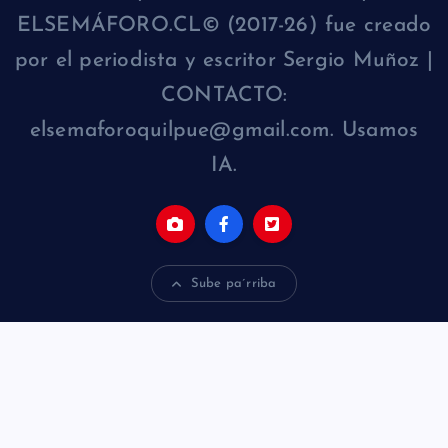
ELSEMÁFORO.CL© (2017-26) fue creado
por el periodista y escritor Sergio Muñoz |
CONTACTO:
elsemaforoquilpue@gmail.com. Usamos
IA.
Sube pa´rriba