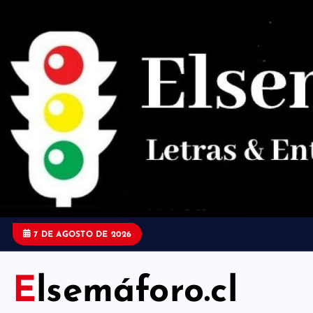
S
a
l
t
a
r
a
l
c
o
7 DE AGOSTO DE 2026
n
t
Elsemáforo.cl
e