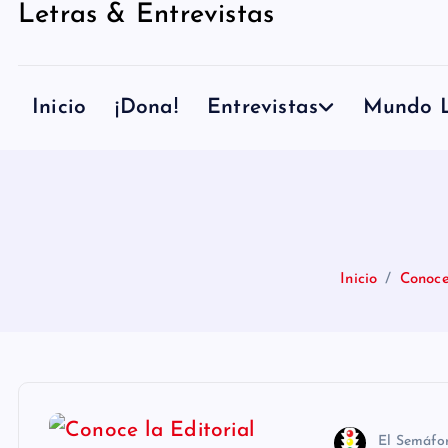
Letras & Entrevistas
n
i
d
Inicio
¡Dona!
Entrevistas
Mundo L
o
Inicio
Conoce
El Semáfo