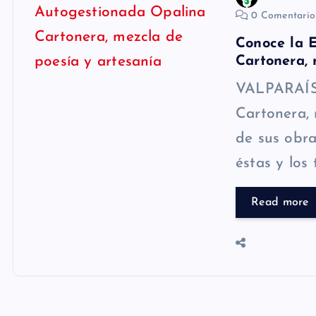
0 Comentari
Conoce la E
Cartonera, 
VALPARAÍSO
Cartonera, 
de sus obra
éstas y los 
Read more