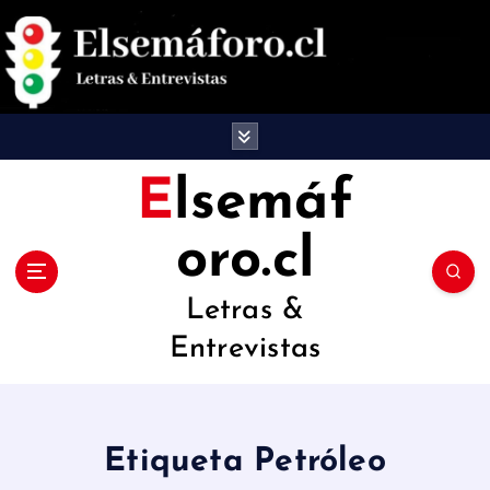
S
a
l
t
a
Elsemáf
r
oro.cl
a
l
Letras &
c
Entrevistas
o
n
t
Etiqueta Petróleo
e