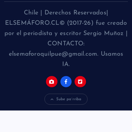
Chile | Derechos Reservados|
ELSEMÁFORO.CL© (2017-26) fue creado
por el periodista y escritor Sergio Muñoz |
CONTACTO:
elsemaforoquilpue@gmail.com. Usamos
IA.
Sube pa´rriba