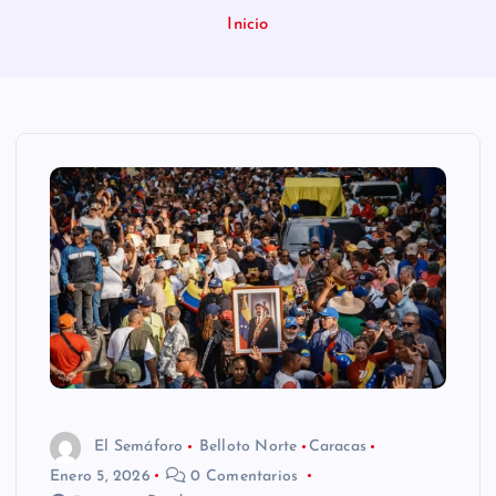
n
Inicio
i
d
o
El Semáforo
Belloto Norte
Caracas
Enero 5, 2026
0 Comentarios