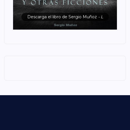
Descarga el libro de Sergio Muñoz
- L