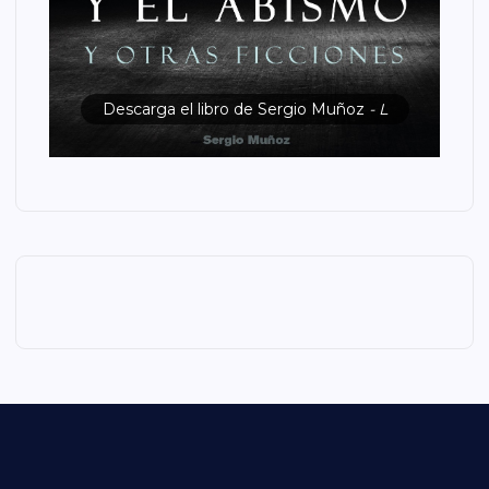
Descarga el libro de Sergio Muñoz
- L