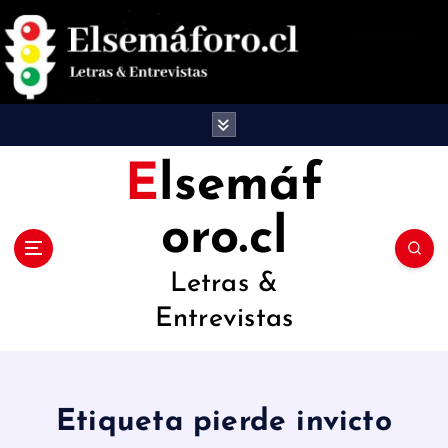
S
a
l
t
a
Elsemáf
r
oro.cl
a
l
Letras &
c
Entrevistas
o
n
t
Etiqueta pierde invicto
e