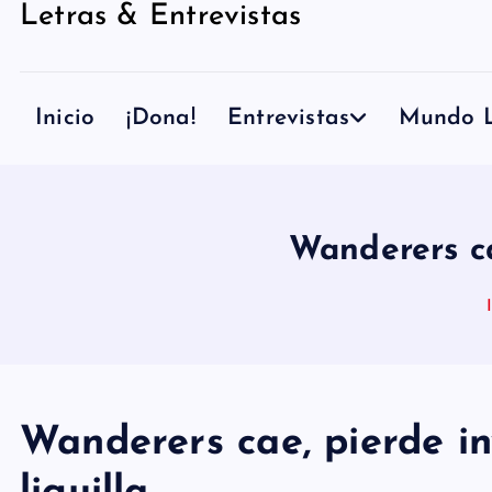
Letras & Entrevistas
n
i
d
Inicio
¡Dona!
Entrevistas
Mundo L
o
Wanderers cae
Wanderers cae, pierde inv