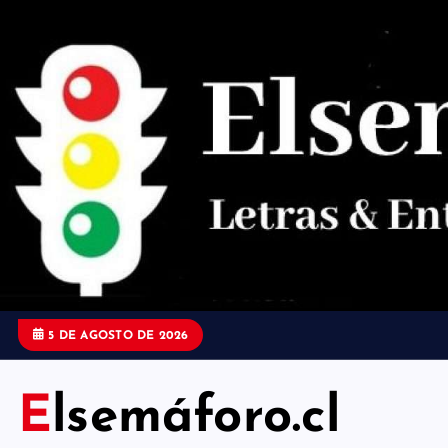
S
a
l
t
a
r
a
l
c
o
5 DE AGOSTO DE 2026
n
t
Elsemáforo.cl
e