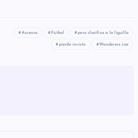
Ascenso
Fútbol
pero clasifica a la liguilla
pierde invicto
Wanderers cae