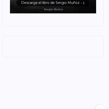
Descarga el libro de Sergio Muñoz
- L