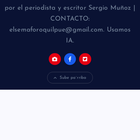
por el periodista y escritor Sergio Muñoz |
CONTACTO:
elsemaforoquilpue@gmail.com. Usamos
IA.
Sube pa´rriba