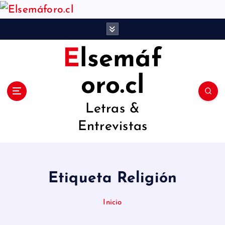
S
a
l
Elsemáf
t
a
oro.cl
r
Letras &
a
Entrevistas
l
c
o
Etiqueta Religión
n
t
Inicio
e