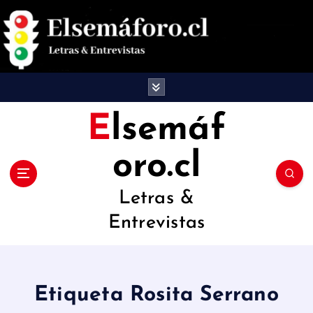
S
a
l
t
a
Elsemáf
r
oro.cl
a
l
Letras &
c
Entrevistas
o
n
t
Etiqueta Rosita Serrano
e