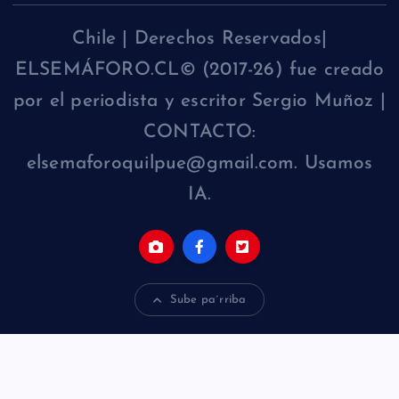
Chile | Derechos Reservados|
ELSEMÁFORO.CL© (2017-26) fue creado
por el periodista y escritor Sergio Muñoz |
CONTACTO:
elsemaforoquilpue@gmail.com. Usamos
IA.
Sube pa´rriba