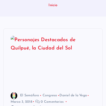
n
Inicio
i
d
o
El Semáforo
Congreso
Daniel de la Vega
Marzo 3, 2018
0 Comentarios