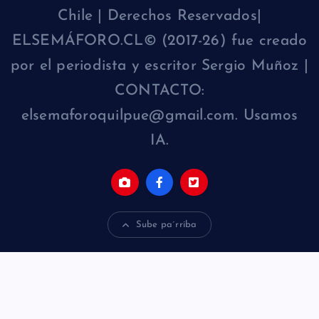
Chile | Derechos Reservados|
ELSEMÁFORO.CL© (2017-26) fue creado
por el periodista y escritor Sergio Muñoz |
CONTACTO:
elsemaforoquilpue@gmail.com. Usamos
IA.
Sube pa´rriba