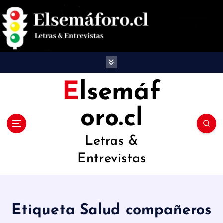
S
a
l
t
a
Elsemáf
r
oro.cl
a
l
Letras &
c
Entrevistas
o
n
t
Etiqueta Salud compañeros
e