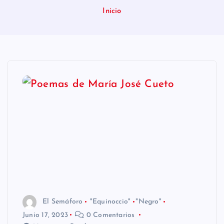
n
Inicio
i
d
o
El Semáforo
"Equinoccio"
"Negro"
Junio 17, 2023
0 Comentarios