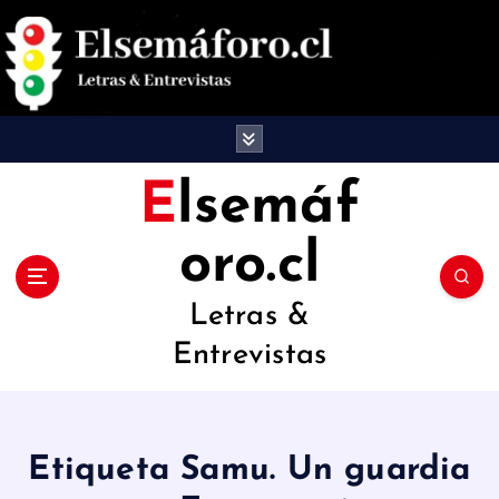
S
a
l
t
a
Elsemáf
r
oro.cl
a
l
Letras &
c
Entrevistas
o
n
t
Etiqueta Samu. Un guardia
e