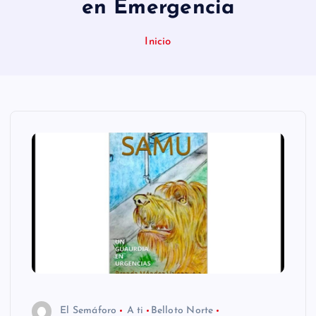
en Emergencia
n
i
Inicio
d
o
El Semáforo
A ti
Belloto Norte