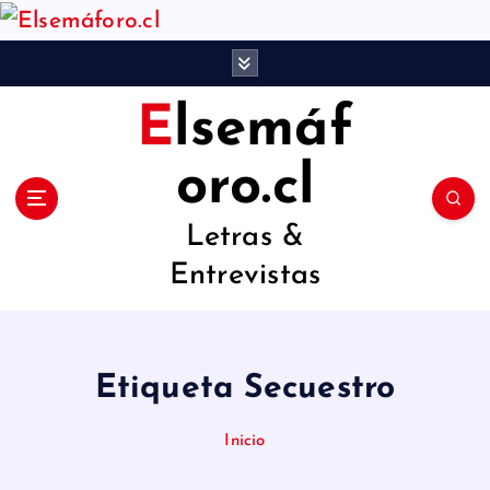
S
a
l
Elsemáf
t
a
oro.cl
r
Letras &
a
Entrevistas
l
c
o
Etiqueta Secuestro
n
t
Inicio
e