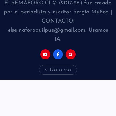
ELSEMÁFORO.CL© (2017-26) fue creado
por el periodista y escritor Sergio Muñoz |
CONTACTO:
elsemaforoquilpue@gmail.com. Usamos
IA.
Sube pa´rriba