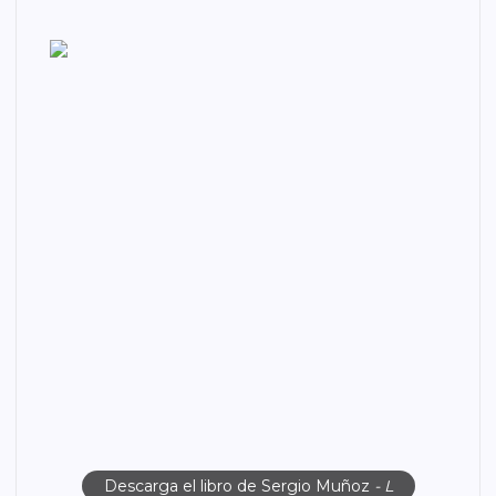
Descarga el libro de Sergio Muñoz
- L