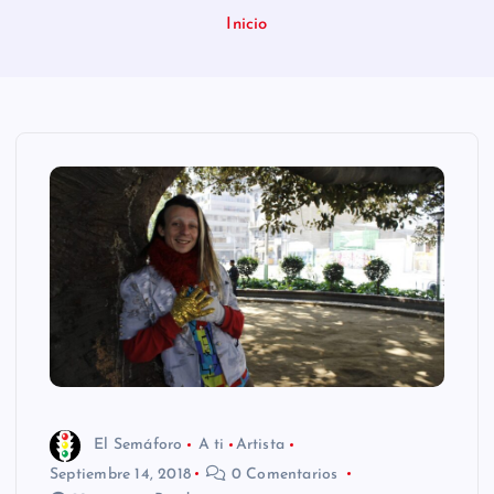
n
Inicio
i
d
o
El Semáforo
A ti
Artista
Septiembre 14, 2018
0 Comentarios