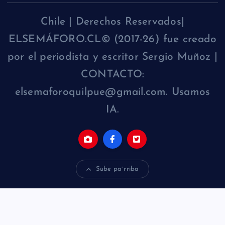
Chile | Derechos Reservados|
ELSEMÁFORO.CL© (2017-26) fue creado
por el periodista y escritor Sergio Muñoz |
CONTACTO:
elsemaforoquilpue@gmail.com. Usamos
IA.
Sube pa´rriba