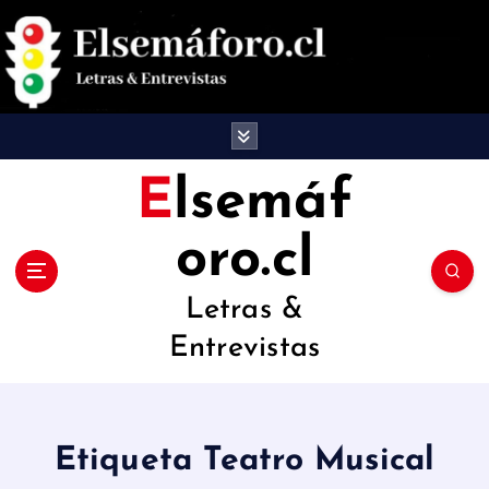
S
a
l
t
a
Elsemáf
r
oro.cl
a
l
Letras &
c
Entrevistas
o
n
t
Etiqueta Teatro Musical
e