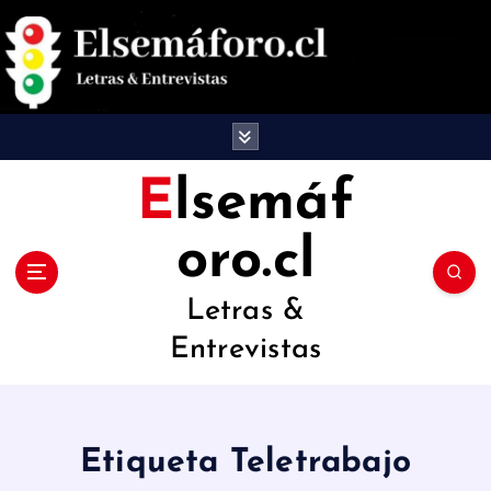
S
a
l
t
a
Elsemáf
r
oro.cl
a
l
Letras &
c
Entrevistas
o
n
t
Etiqueta Teletrabajo
e