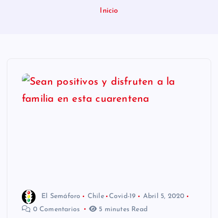
n
Inicio
i
d
o
El Semáforo
Chile
Covid-19
Abril 5, 2020
0 Comentarios
5 minutes Read