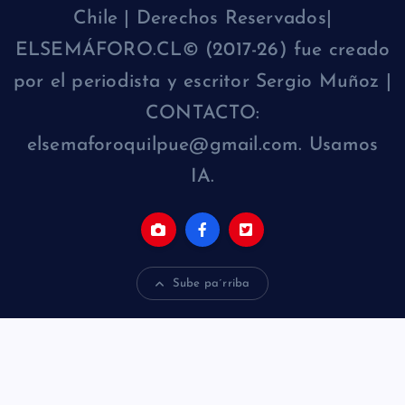
Chile | Derechos Reservados|
ELSEMÁFORO.CL© (2017-26) fue creado
por el periodista y escritor Sergio Muñoz |
CONTACTO:
elsemaforoquilpue@gmail.com. Usamos
IA.
Sube pa´rriba