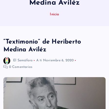
Medina Aviléz
n
i
Inicio
d
o
“Textimonio” de Heriberto
Medina Aviléz
El Semáforo
A ti
Noviembre 6, 2020
0 Comentarios