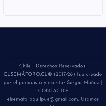
Chile | Derechos Reservados|
ELSEMÁFORO.CL© (2017-26) fue creado
por el periodista y escritor Sergio Muñoz |
CONTACTO:
elsemaforoquilpue@gmail.com. Usamos