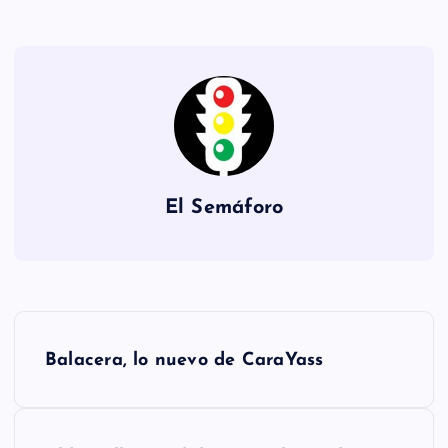
El Semáforo
N
Balacera, lo nuevo de CaraYass
a
v