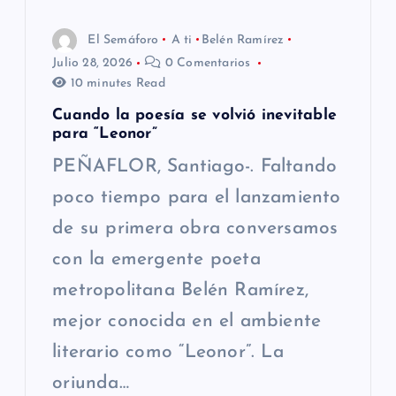
e
El Semáforo
A ti
Belén Ramírez
n
Julio 28, 2026
0 Comentarios
10 minutes Read
t
Cuando la poesía se volvió inevitable
para “Leonor”
r
PEÑAFLOR, Santiago-. Faltando
a
poco tiempo para el lanzamiento
de su primera obra conversamos
d
con la emergente poeta
a
metropolitana Belén Ramírez,
s
mejor conocida en el ambiente
literario como “Leonor”. La
oriunda…