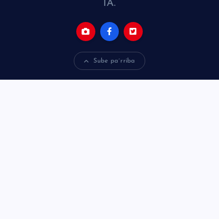
IA.
Sube pa´rriba