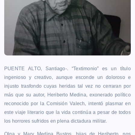
PUENTE ALTO, Santiago-. “Textimonio” es un título
ingenioso y creativo, aunque esconde un doloroso e
injusto trasfondo cuyas heridas tal vez no cerraran por
más que su autor, Heriberto Medina, exonerado político
reconocido por la Comisión Valech, intentó plasmar en
este viaje literario que la vida continúa a pesar de todos
los horrores sufridos en plena dictadura militar.
Olga y Mary Medina Bustos, hijas de Heriberto, nos