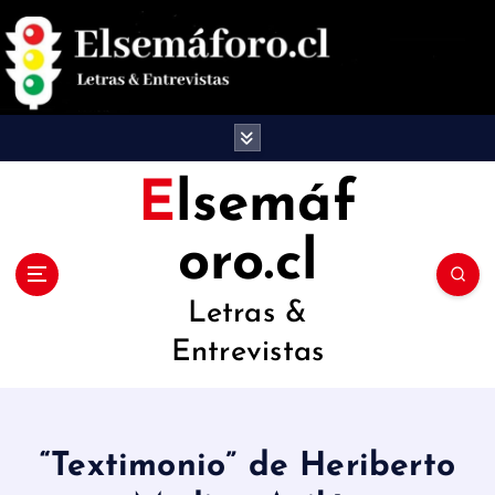
S
a
l
t
a
Elsemáf
r
oro.cl
a
l
Letras &
c
Entrevistas
o
n
t
“Textimonio” de Heriberto
e