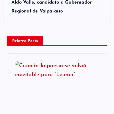
Aldo Valle, candidato a Gobernador
e
Regional de Valparaíso
g
a
Related Posts
c
i
ó
n
d
e