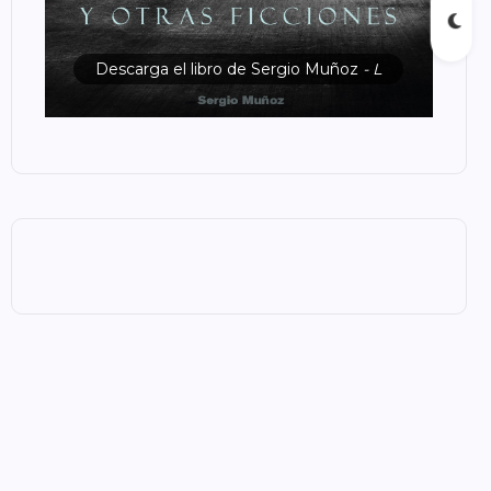
Descarga el libro de Sergio Muñoz
- L