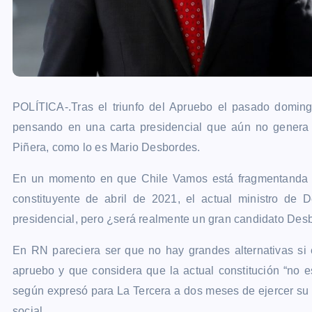
POLÍTICA-.Tras el triunfo del Apruebo el pasado domin
pensando en una carta presidencial que aún no genera u
Piñera, como lo es Mario Desbordes.
En un momento en que Chile Vamos está fragmentanda y 
constituyente de abril de 2021, el actual ministro de 
presidencial, pero ¿será realmente un gran candidato Des
En RN pareciera ser que no hay grandes alternativas si
apruebo y que considera que la actual constitución “no e
según expresó para La Tercera a dos meses de ejercer su c
social.