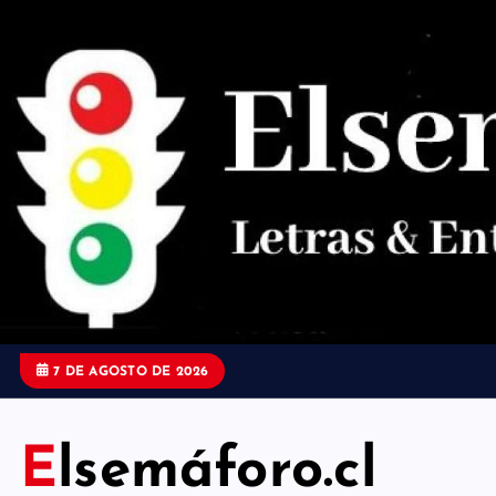
S
a
l
t
a
r
a
l
c
o
7 DE AGOSTO DE 2026
n
t
Elsemáforo.cl
e