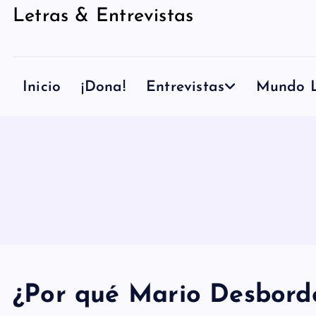
Letras & Entrevistas
n
i
d
Inicio
¡Dona!
Entrevistas
Mundo L
o
¿Por qué Mario Desbord