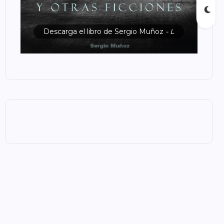
Descarga el libro de Sergio Muñoz
- L