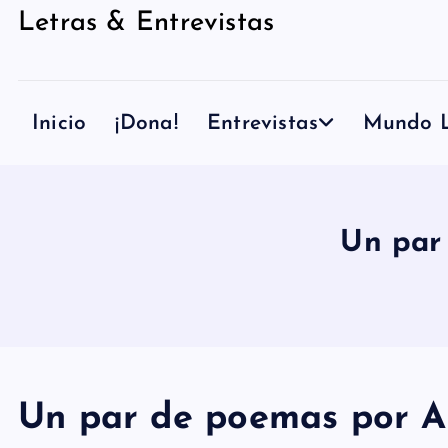
Letras & Entrevistas
n
i
d
Inicio
¡Dona!
Entrevistas
Mundo L
o
Un par
Un par de poemas por 