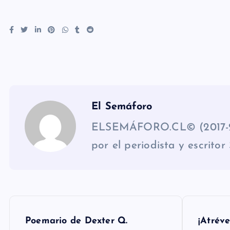
El Semáforo
ELSEMÁFORO.CL© (2017-26)
por el periodista y escrito
N
Poemario de Dexter Q.
¡Atréve