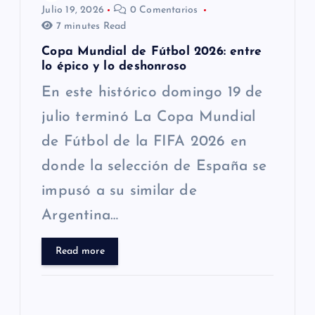
e
Julio 19, 2026
0 Comentarios
7 minutes Read
n
Copa Mundial de Fútbol 2026: entre
t
lo épico y lo deshonroso
En este histórico domingo 19 de
r
julio terminó La Copa Mundial
a
de Fútbol de la FIFA 2026 en
donde la selección de España se
d
impusó a su similar de
a
Argentina…
s
Read more