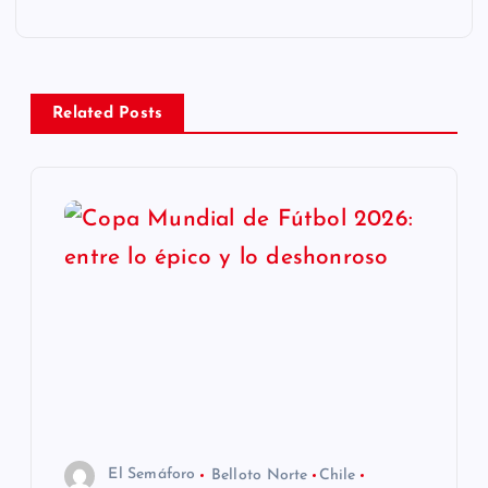
e
g
a
Related Posts
c
i
ó
n
d
e
El Semáforo
Belloto Norte
Chile