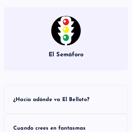
El Semáforo
N
¿Hacia adónde va El Belloto?
a
v
Cuando crees en fantasmas