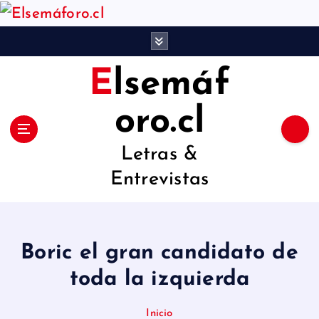
S
a
l
Elsemáf
t
a
oro.cl
r
Letras &
a
Entrevistas
l
c
o
Boric el gran candidato de
n
toda la izquierda
t
e
Inicio