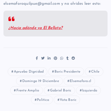
elsemaforoquilpue@gmail.com y no olvides leer esto:
¿Hacia adónde va El Belloto?
Apruebo Dignidad
Boric Presidente
Chile
Domingo 19 Diciembre
Elsemaforo.cl
Frente Amplio
Gabriel Boric
Izquierda
Política
Vota Boric