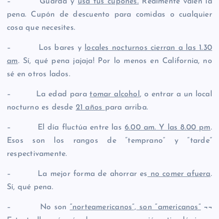
– Guarda y
usa tus cupones.
Realmente valen la
pena. Cupón de descuento para comidas o cualquier
cosa que necesites.
– Los bares y
locales nocturnos cierran a las 1.30
am
. Sí, qué pena jajaja! Por lo menos en California, no
sé en otros lados.
– La edad para
tomar alcohol
, o entrar a un local
nocturno es desde
21 años
para arriba.
– El día fluctúa entre las
6.00 am. Y las 8.00 pm
.
Esos son los rangos de “temprano” y “tarde”
respectivamente.
– La mejor forma de ahorrar es
no comer afuera
.
Sí, qué pena.
– No son
“norteamericanos”, son “americanos”
¬¬