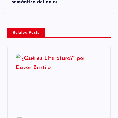
g
semántica del dolor
a
c
Related Posts
i
ó
n
d
e
e