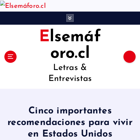
S
a
l
Elsemáf
t
a
oro.cl
r
Letras &
a
Entrevistas
l
c
o
Cinco importantes
n
recomendaciones para vivir
t
en Estados Unidos
e