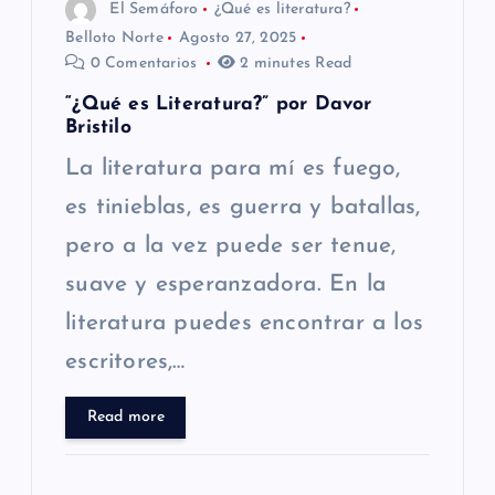
n
El Semáforo
¿Qué es literatura?
Belloto Norte
Agosto 27, 2025
t
0 Comentarios
2 minutes Read
r
“¿Qué es Literatura?” por Davor
Bristilo
a
La literatura para mí es fuego,
es tinieblas, es guerra y batallas,
d
pero a la vez puede ser tenue,
a
suave y esperanzadora. En la
s
literatura puedes encontrar a los
escritores,…
Read more