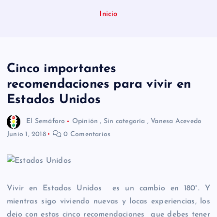
n
Inicio
i
d
o
Cinco importantes
recomendaciones para vivir en
Estados Unidos
El Semáforo
Opinión
,
Sin categoría
,
Vanesa Acevedo
Junio 1, 2018
0 Comentarios
Vivir en Estados Unidos es un cambio en 180°. Y
mientras sigo viviendo nuevas y locas experiencias, los
dejo con estas cinco recomendaciones que debes tener