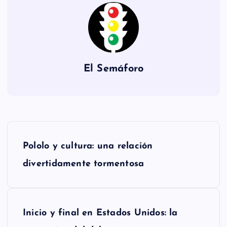
El Semáforo
N
Pololo y cultura: una relación
a
divertidamente tormentosa
v
e
Inicio y final en Estados Unidos: la