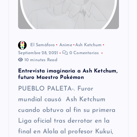
ó
n
d
El Semáforo
Anime
Ash Ketchum
e
Septiembre 28, 2021
0 Comentarios
10 minutes Read
e
Entrevista imaginaria a Ash Ketchum,
futuro Maestro Pokémon
n
PUEBLO PALETA-. Furor
t
mundial causó Ash Ketchum
cuando obtuvo al fin su primera
r
Liga oficial tras derrotar en la
a
final en Alola al profesor Kukui,