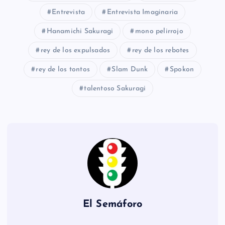
Entrevista
Entrevista Imaginaria
Hanamichi Sakuragi
mono pelirrojo
rey de los expulsados
rey de los rebotes
rey de los tontos
Slam Dunk
Spokon
talentoso Sakuragi
El Semáforo