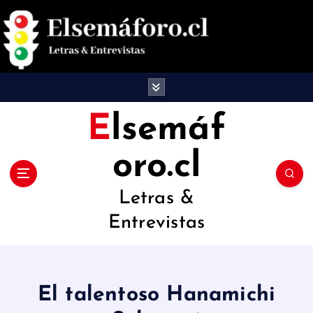
S
a
l
t
a
Elsemáf
r
oro.cl
a
l
Letras &
c
Entrevistas
o
n
t
El talentoso Hanamichi
e