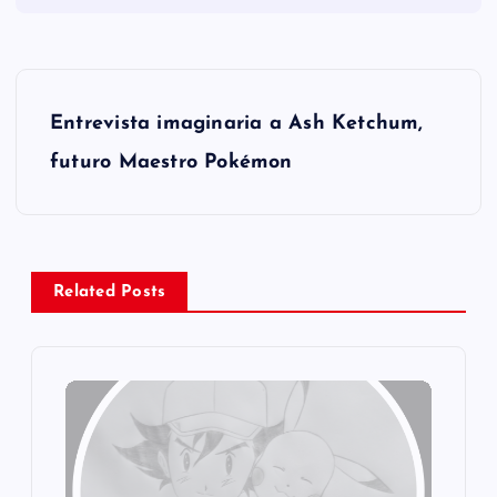
N
Entrevista imaginaria a Ash Ketchum,
a
futuro Maestro Pokémon
v
e
Related Posts
g
a
c
i