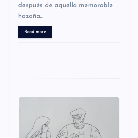
d
después de aquella memorable
hazaña…
a
Read more
s