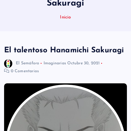
Sakuragi
n
i
Inicio
d
o
El talentoso Hanamichi Sakuragi
El Semáforo
Imaginarias
Octubre 30, 2021
0 Comentarios