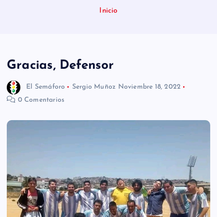
n
Inicio
i
d
o
Gracias, Defensor
El Semáforo
Sergio Muñoz
Noviembre 18, 2022
0 Comentarios