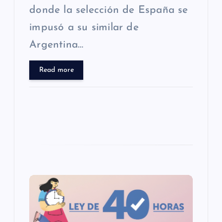
donde la selección de España se
a
impusó a su similar de
s
Argentina…
Read more