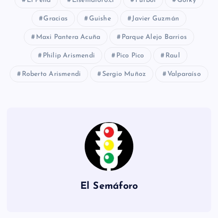
El Peña
Elsemaforo.cl
Fútbol
Gorky
Gracias
Guishe
Javier Guzmán
Maxi Pantera Acuña
Parque Alejo Barrios
Philip Arismendi
Pico Pico
Raul
Roberto Arismendi
Sergio Muñoz
Valparaíso
El Semáforo