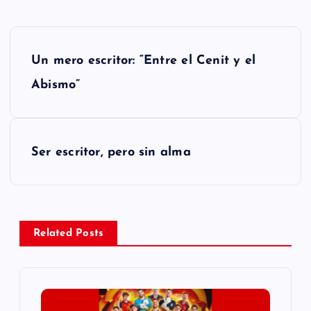
N
Un mero escritor: “Entre el Cenit y el
a
Abismo”
v
e
Ser escritor, pero sin alma
g
a
Related Posts
c
i