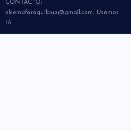
CONTACTO:
elsemaforoquilpue@gmail.com. Usamos
IA.