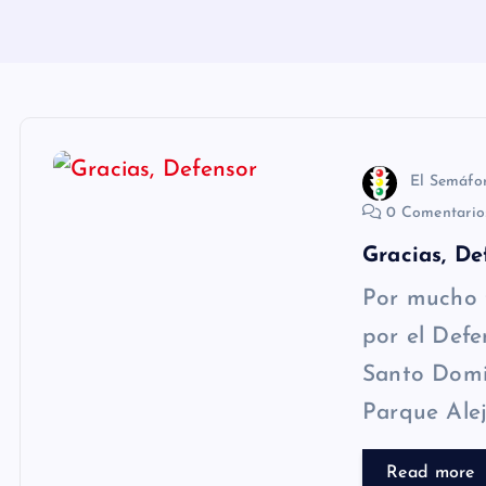
n
i
d
o
El Semáfo
0 Comentari
Gracias, De
Por mucho t
por el Defe
Santo Domin
Parque Alej
Read more