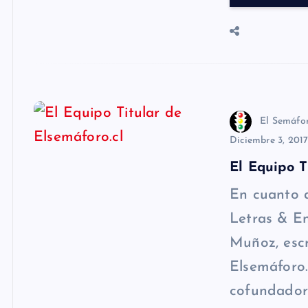
El Semáfo
Diciembre 3, 201
El Equipo T
En cuanto a
Letras & En
Muñoz, escr
Elsemáforo.
cofundador