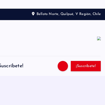
Belloto Norte, Quilpué, V Región, Chile
Suscríbete!
¡Suscríbete!