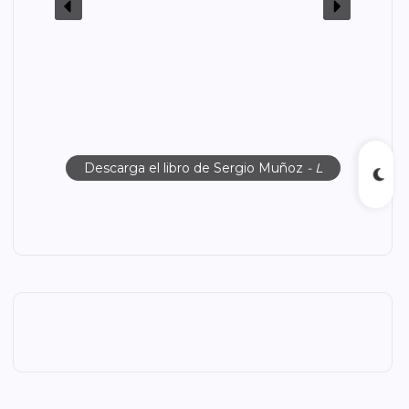
Descarga el libro de Sergio Muñoz
- L