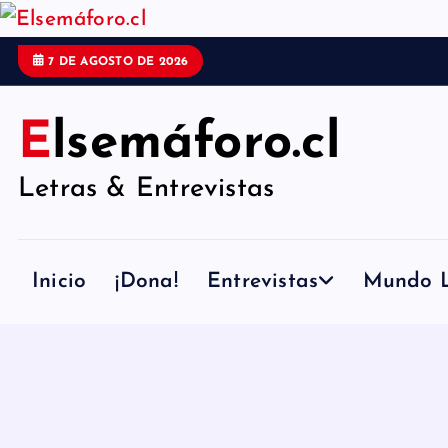
S
a
7 DE AGOSTO DE 2026
l
t
Elsemáforo.cl
a
Letras & Entrevistas
r
a
l
Inicio
¡Dona!
Entrevistas
Mundo L
c
o
n
t
e