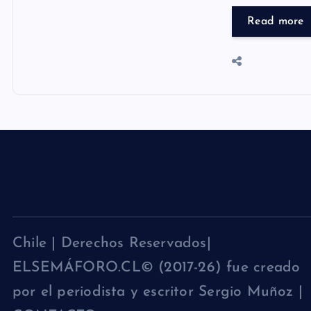
Read more
Chile | Derechos Reservados|
ELSEMÁFORO.CL© (2017-26) fue creado
por el periodista y escritor Sergio Muñoz |