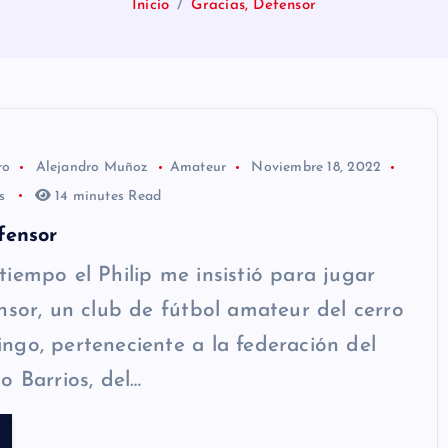
Inicio
Gracias, Defensor
ro
Alejandro Muñoz
Amateur
Noviembre 18, 2022
os
14 minutes Read
fensor
iempo el Philip me insistió para jugar
nsor, un club de fútbol amateur del cerro
go, perteneciente a la federación del
o Barrios, del…