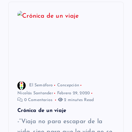
g
a
c
i
ó
n
El Semáforo
Concepción
d
Nicolás Santander
Febrero 29, 2020
0 Comentarios
2 minutes Read
e
Crónica de un viaje
e
-“Viaja no para escapar de la
vida, sino para que la vida no se