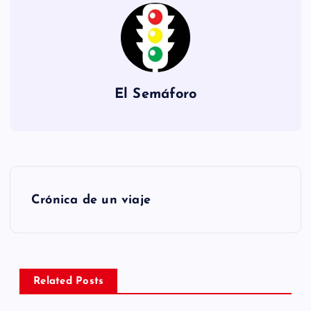
El Semáforo
N
Crónica de un viaje
a
v
e
Related Posts