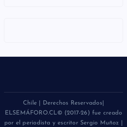
Chile | Derechos Reservados|
ELSEMÁFORO.CL© (2017-26) fue creado
por el periodista y escritor Sergio Muñoz |