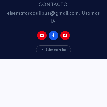
CONTACTO:
elsemaforoquilpue@gmail.com. Usamos
IA.
Sube pa´rriba