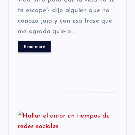
n
te escape”- dijo alguien que no
t
conozo jaja y con esa frase que
r
me agrada quiero…
a
Read more
d
a
s