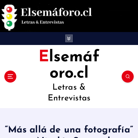
S
a
l
t
a
Elsemáf
r
oro.cl
a
l
Letras &
c
Entrevistas
o
n
t
“Más allá de una fotografía”
e