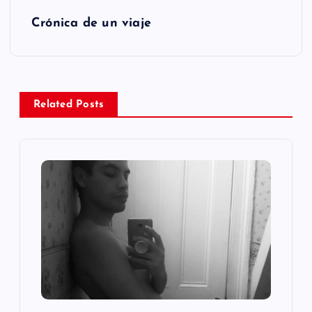
e
Crónica de un viaje
g
a
Related Posts
c
i
ó
n
d
e