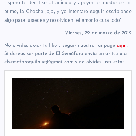
Espero le den like al artículo y apoyen el medio de mi
primo, la Checha jaja, y yo intentaré seguir escribiendo
algo para ustedes y no olviden “el amor lo cura todo”.
Viernes, 29 de marzo de 2019
No olvides dejar tu like y seguir nuestra fanpage
aquí
.
Si deseas ser parte de El Semáforo envía un artículo a
elsemaforoquilpue@gmail.com y no olvides leer esto: