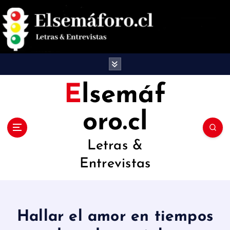
S
a
l
t
a
Elsemáf
r
oro.cl
a
l
Letras &
c
Entrevistas
o
n
t
Hallar el amor en tiempos
e