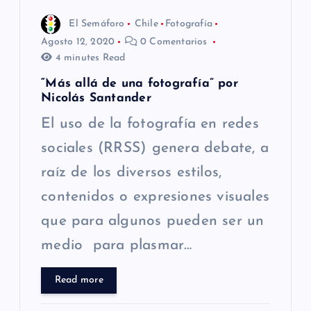
e
El Semáforo
Chile
Fotografía
n
Agosto 12, 2020
0 Comentarios
4 minutes Read
t
“Más allá de una fotografía” por
Nicolás Santander
r
El uso de la fotografía en redes
a
sociales (RRSS) genera debate, a
raíz de los diversos estilos,
d
contenidos o expresiones visuales
a
que para algunos pueden ser un
s
medio para plasmar…
Read more