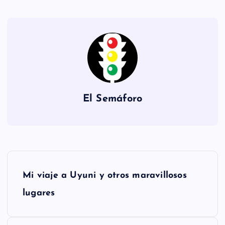
El Semáforo
N
Mi viaje a Uyuni y otros maravillosos
a
lugares
v