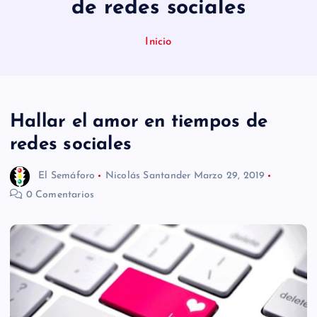
de redes sociales
n
i
Inicio
d
o
Hallar el amor en tiempos de
redes sociales
El Semáforo
Nicolás Santander
Marzo 29, 2019
0 Comentarios