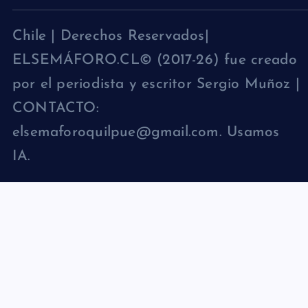
Chile | Derechos Reservados|
ELSEMÁFORO.CL© (2017-26) fue creado
por el periodista y escritor Sergio Muñoz |
CONTACTO:
elsemaforoquilpue@gmail.com. Usamos
IA.