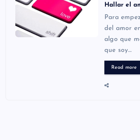
Hallar el a
Para empez
del amor en
algo que me
que soy…
Read more