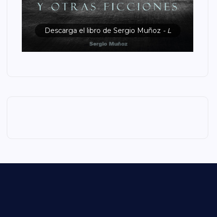
Descarga el libro de Sergio Muñoz
- L