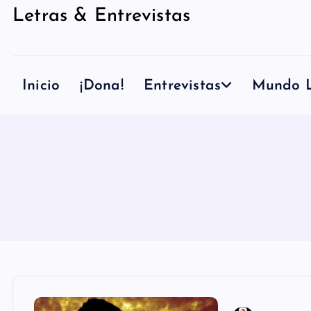
Letras & Entrevistas
n
i
d
Inicio
¡Dona!
Entrevistas
Mundo L
o