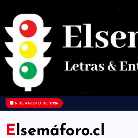
S
a
l
t
a
r
a
l
c
o
6 DE AGOSTO DE 2026
n
t
Elsemáforo.cl
e