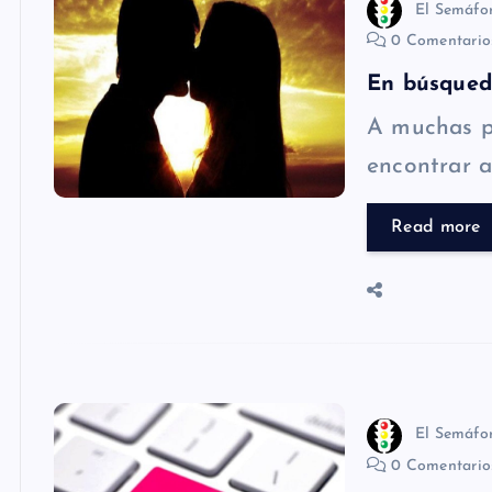
El Semáfo
0 Comentari
En búsqued
A muchas pe
encontrar a
Read more
El Semáfo
0 Comentari