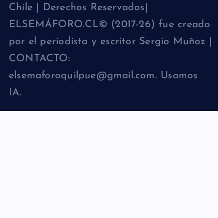
Chile | Derechos Reservados|
ELSEMÁFORO.CL© (2017-26) fue creado
por el periodista y escritor Sergio Muñoz |
CONTACTO:
elsemaforoquilpue@gmail.com. Usamos
IA.