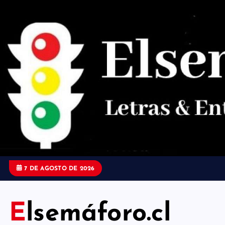
S
a
l
t
a
r
a
l
c
o
7 DE AGOSTO DE 2026
n
t
Elsemáforo.cl
e