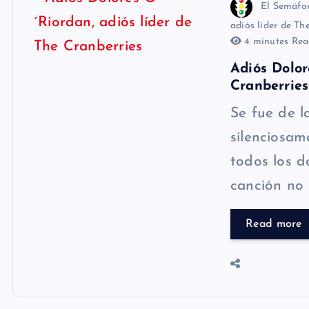
El Semáfo
adiós líder de Th
4 minutes Rea
Adiós Dolor
Cranberries
Se fue de 
silenciosam
todos los d
canción no 
Read more