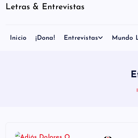
Letras & Entrevistas
n
i
d
Inicio
¡Dona!
Entrevistas
Mundo L
o
E