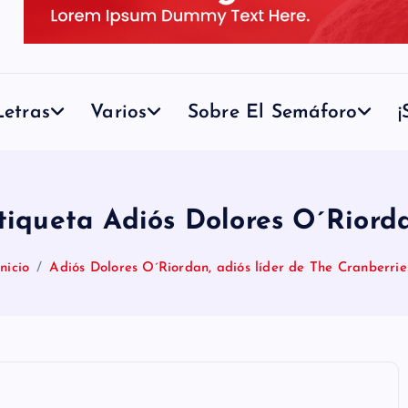
etras
Varios
Sobre El Semáforo
¡
tiqueta Adiós Dolores O´Riord
Inicio
Adiós Dolores O´Riordan, adiós líder de The Cranberrie