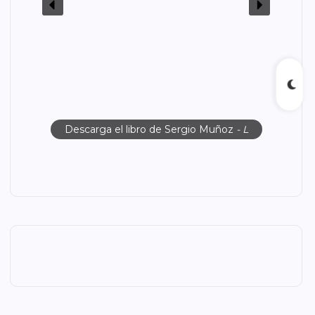
Descarga el libro de Sergio Muñoz
- L