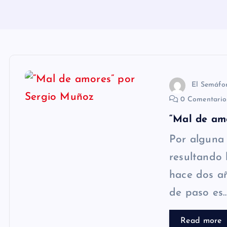
n
i
d
o
El Semáfo
0 Comentari
“Mal de am
Por alguna
resultando 
hace dos a
de paso es
Read more