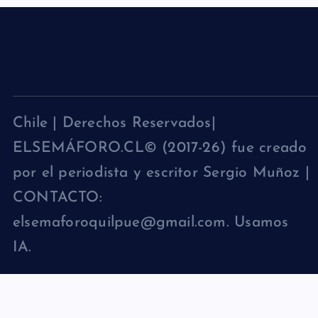
Chile | Derechos Reservados|
ELSEMÁFORO.CL© (2017-26) fue creado
por el periodista y escritor Sergio Muñoz |
CONTACTO:
elsemaforoquilpue@gmail.com. Usamos
IA.