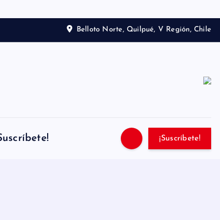
Belloto Norte, Quilpué, V Región, Chile
Suscríbete!
¡Suscríbete!