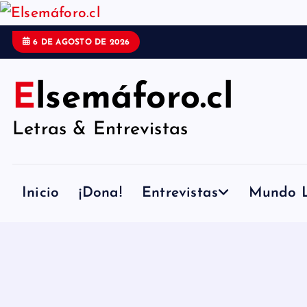
S
a
6 DE AGOSTO DE 2026
l
t
Elsemáforo.cl
a
Letras & Entrevistas
r
a
l
Inicio
¡Dona!
Entrevistas
Mundo L
c
o
n
t
e