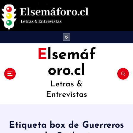
S
a
l
t
a
Elsemáf
r
oro.cl
a
l
Letras &
c
Entrevistas
o
n
t
Etiqueta box de Guerreros
e