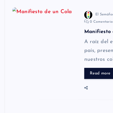
El Semáfo
0 Comentari
Manifiesto
A raíz del e
país, prese
nuestros co
Read more