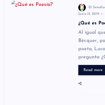
El Semáfo
Junio 15, 2019
¿Qué es Po
Al igual qu
Bécquer, p
poeta, Luca
pregunta ¿
Read more