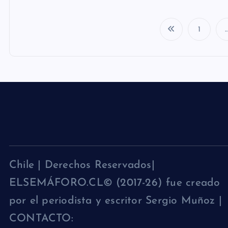
1
Chile | Derechos Reservados|
ELSEMÁFORO.CL© (2017-26) fue creado
por el periodista y escritor Sergio Muñoz |
CONTACTO: