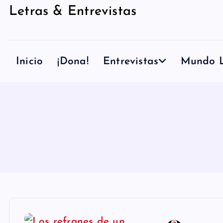
Letras & Entrevistas
n
i
d
Inicio
¡Dona!
Entrevistas
Mundo L
o