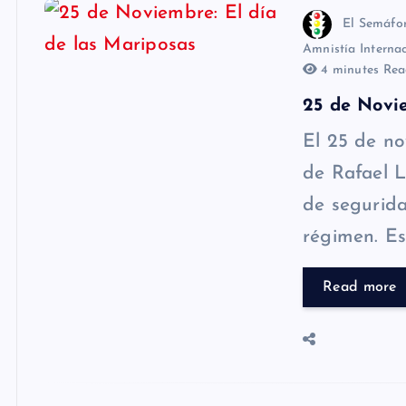
El Semáfo
Amnistía Interna
4 minutes Rea
25 de Novie
El 25 de no
de Rafael Le
de segurida
régimen. E
Read more