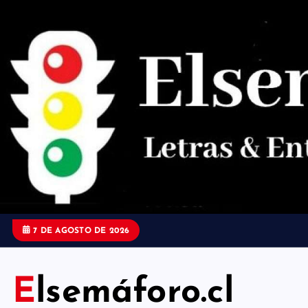
S
a
l
t
a
r
a
l
c
o
7 DE AGOSTO DE 2026
n
t
Elsemáforo.cl
e