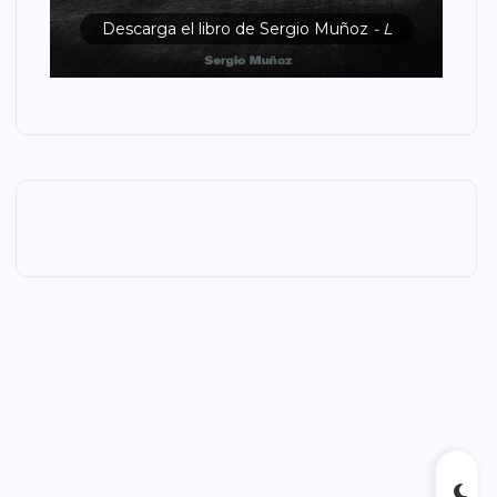
Descarga el libro de Sergio Muñoz
- L