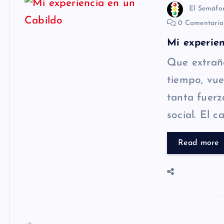
El Semáfo
0 Comentari
Mi experien
Que extraño
tiempo, vue
tanta fuerz
social. El 
Read more