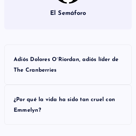
El Semáforo
N
Adiós Dolores O´Riordan, adiós líder de
a
The Cranberries
v
e
¿Por qué la vida ha sido tan cruel con
g
Emmelyn?
a