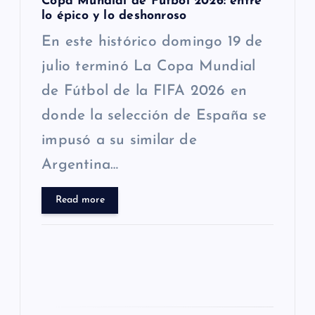
r
Copa Mundial de Fútbol 2026: entre
lo épico y lo deshonroso
a
En este histórico domingo 19 de
julio terminó La Copa Mundial
d
de Fútbol de la FIFA 2026 en
a
donde la selección de España se
s
impusó a su similar de
Argentina…
Read more