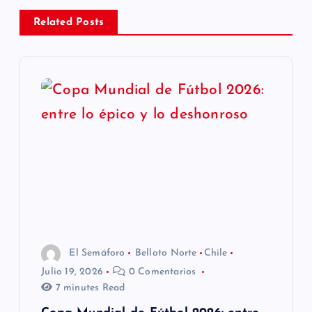
c
Related Posts
i
ó
n
d
e
e
n
El Semáforo
Belloto Norte
Chile
Julio 19, 2026
0 Comentarios
t
7 minutes Read