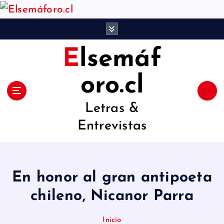
S
a
l
Elsemáf
t
a
oro.cl
r
Letras &
a
Entrevistas
l
c
o
En honor al gran antipoeta
n
chileno, Nicanor Parra
t
e
Inicio