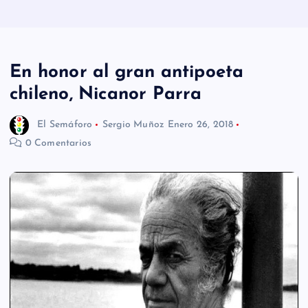
n
i
d
En honor al gran antipoeta
o
chileno, Nicanor Parra
El Semáforo
Sergio Muñoz
Enero 26, 2018
0 Comentarios