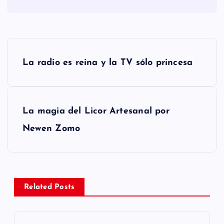
N
La radio es reina y la TV sólo princesa
a
v
La magia del Licor Artesanal por
e
Newen Zomo
g
a
Related Posts
c
i