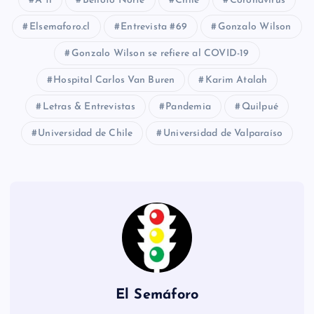
A ti
Belloto Norte
Chile
Coronavirus
Elsemaforo.cl
Entrevista #69
Gonzalo Wilson
Gonzalo Wilson se refiere al COVID-19
Hospital Carlos Van Buren
Karim Atalah
Letras & Entrevistas
Pandemia
Quilpué
Universidad de Chile
Universidad de Valparaíso
El Semáforo