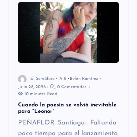
ó
n
d
e
e
El Semáforo
A ti
Belén Ramírez
n
Julio 28, 2026
0 Comentarios
10 minutes Read
t
Cuando la poesía se volvió inevitable
para “Leonor”
r
PEÑAFLOR, Santiago-. Faltando
a
poco tiempo para el lanzamiento