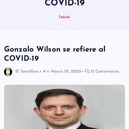
COVID-19
n
i
Inicio
d
o
Gonzalo Wilson se refiere al
COVID-19
El Semáforo
A ti
Marzo 25, 2020
0 Comentarios