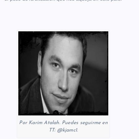
Por Karim Atalah. Puedes seguirme en
TT: @kjamc1.