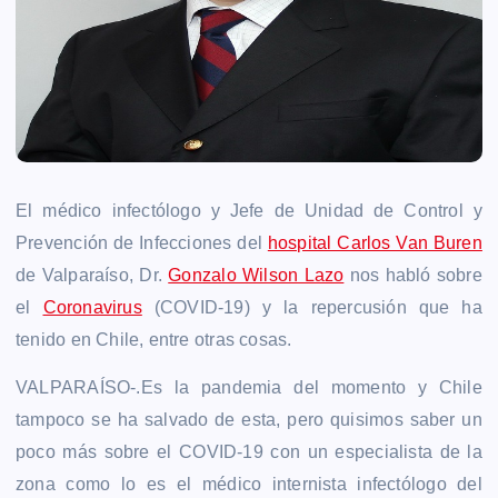
El médico infectólogo y Jefe de Unidad de Control y
Prevención de Infecciones del
hospital Carlos Van Buren
de Valparaíso, Dr.
Gonzalo Wilson Lazo
nos habló sobre
el
Coronavirus
(COVID-19) y la repercusión que ha
tenido en Chile, entre otras cosas.
VALPARAÍSO-.Es la pandemia del momento y Chile
tampoco se ha salvado de esta, pero quisimos saber un
poco más sobre el COVID-19 con un especialista de la
zona como lo es el médico internista infectólogo del