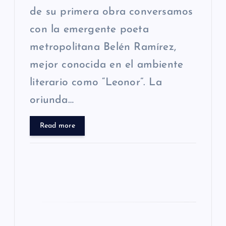
de su primera obra conversamos
d
con la emergente poeta
a
metropolitana Belén Ramírez,
s
mejor conocida en el ambiente
literario como “Leonor”. La
oriunda…
Read more