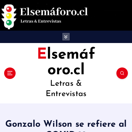
S
a
l
t
a
Elsemáf
r
oro.cl
a
l
Letras &
c
Entrevistas
o
n
t
Gonzalo Wilson se refiere al
e