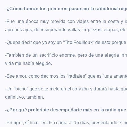
-¿Cómo fueron tus primeros pasos en la radiofonía reg
-Fue una época muy movida con viajes entre la costa y la
aprendizajes; de ir superando vallas, tropiezos, etapas, etc
-Quepa decir que yo soy un “Tito Foullioux” de esto porque
-Tambíen de un sacrificio enorme, pero de una alegría inm
vida me había elegido.
-Ese amor, como decimos los “radiales” que es “una amante
-Un “bicho” que se te mete en el corazón y durará hasta que
definitivo, tambíen.
-¿Por qué preferiste desempeñarte más en la radio que 
-En rigor, sí hice TV.: En cámara, 15 días, presentando el 