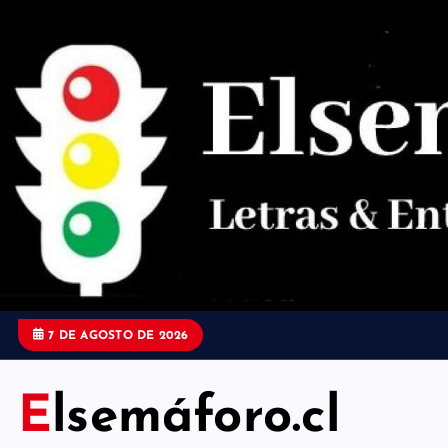
S
a
l
t
a
r
a
l
c
o
7 DE AGOSTO DE 2026
n
t
Elsemáforo.cl
e