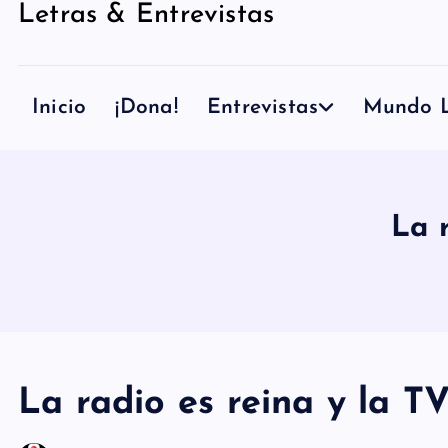
Letras & Entrevistas
n
i
d
Inicio
¡Dona!
Entrevistas
Mundo L
o
La 
La radio es reina y la T